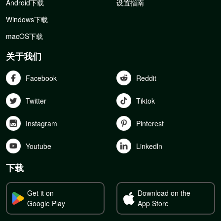
Android下载
设置指南
Windows下载
macOS下载
关于我们
Facebook
Reddit
Twitter
Tiktok
Instagram
Pinterest
Youtube
Linkedln
下载
Get it on
Download on the
Google Play
App Store