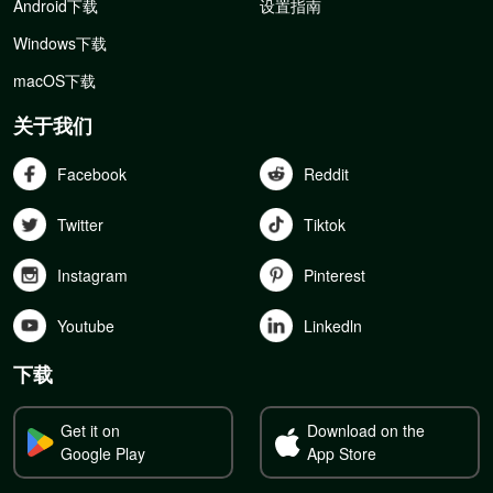
Android下载
设置指南
Windows下载
macOS下载
关于我们
Facebook
Reddit
Twitter
Tiktok
Instagram
Pinterest
Youtube
Linkedln
下载
Get it on
Download on the
Google Play
App Store