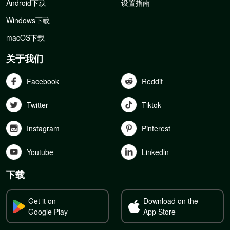
Android下载
设置指南
Windows下载
macOS下载
关于我们
Facebook
Reddit
Twitter
Tiktok
Instagram
Pinterest
Youtube
Linkedln
下载
Get it on
Download on the
Google Play
App Store