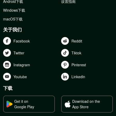
Android下载
设置指南
Windows下载
macOS下载
关于我们
Facebook
Reddit
Twitter
Tiktok
Instagram
Pinterest
Youtube
Linkedln
下载
Get it on
Download on the
Google Play
App Store