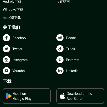
Android下载
设置指南
Windows下载
macOS下载
关于我们
Facebook
Reddit
Twitter
Tiktok
Instagram
Pinterest
Youtube
Linkedln
下载
Get it on
Download on the
Google Play
App Store