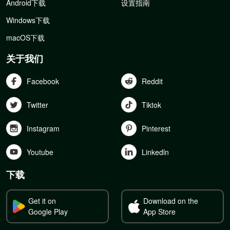
Android下载
设置指南
Windows下载
macOS下载
关于我们
Facebook
Reddit
Twitter
Tiktok
Instagram
Pinterest
Youtube
Linkedln
下载
Get it on
Download on the
Google Play
App Store