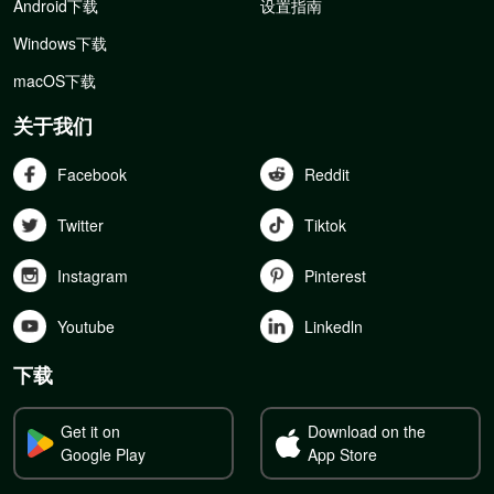
Android下载
设置指南
Windows下载
macOS下载
关于我们
Facebook
Reddit
Twitter
Tiktok
Instagram
Pinterest
Youtube
Linkedln
下载
Get it on
Download on the
Google Play
App Store