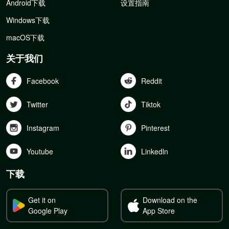
Android下载
设置指南
Windows下载
macOS下载
关于我们
Facebook
Reddit
Twitter
Tiktok
Instagram
Pinterest
Youtube
Linkedln
下载
Get it on
Download on the
Google Play
App Store