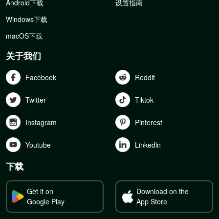
Android下载
设置指南
Windows下载
macOS下载
关于我们
Facebook
Reddit
Twitter
Tiktok
Instagram
Pinterest
Youtube
Linkedln
下载
Get it on
Download on the
Google Play
App Store