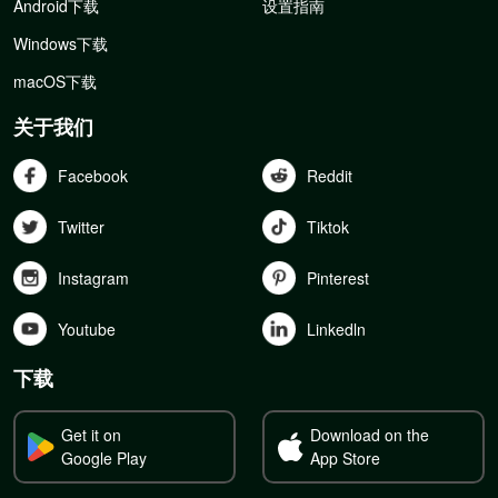
Android下载
设置指南
Windows下载
macOS下载
关于我们
Facebook
Reddit
Twitter
Tiktok
Instagram
Pinterest
Youtube
Linkedln
下载
Get it on
Download on the
Google Play
App Store