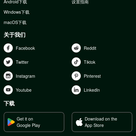
Android下载
设置指南
Windows下载
macOS下载
关于我们
Facebook
Reddit
Twitter
Tiktok
Instagram
Pinterest
Youtube
Linkedln
下载
Get it on
Download on the
Google Play
App Store