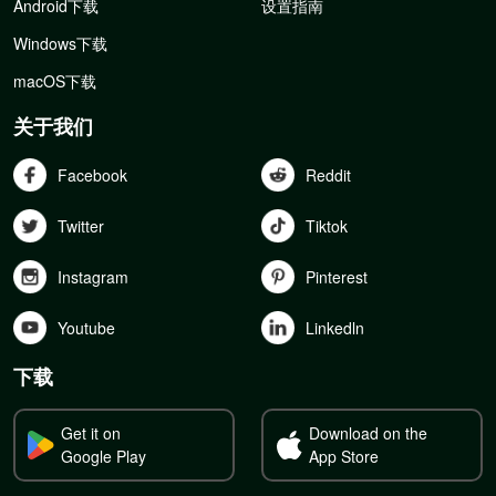
Android下载
设置指南
Windows下载
macOS下载
关于我们
Facebook
Reddit
Twitter
Tiktok
Instagram
Pinterest
Youtube
Linkedln
下载
Get it on
Download on the
Google Play
App Store