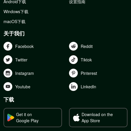
Android下载
设置指南
Windows下载
macOS下载
关于我们
Facebook
Reddit
Twitter
Tiktok
Instagram
Pinterest
Youtube
Linkedln
下载
Get it on
Download on the
Google Play
App Store