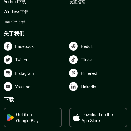
Android下载
设置指南
Windows下载
macOS下载
关于我们
Facebook
Reddit
Twitter
Tiktok
Instagram
Pinterest
Youtube
Linkedln
下载
Get it on
Download on the
Google Play
App Store