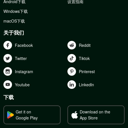
Android下载
设置指南
Windows下载
macOS下载
关于我们
Facebook
Reddit
Twitter
Tiktok
Instagram
Pinterest
Youtube
Linkedln
下载
Get it on
Download on the
Google Play
App Store