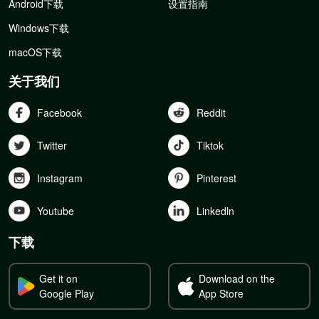
Android下载
设置指南
Windows下载
macOS下载
关于我们
Facebook
Reddit
Twitter
Tiktok
Instagram
Pinterest
Youtube
Linkedln
下载
Get it on
Download on the
Google Play
App Store