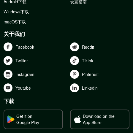
Android下载
设置指南
Windows下载
macOS下载
关于我们
Facebook
Reddit
Twitter
Tiktok
Instagram
Pinterest
Youtube
Linkedln
下载
Get it on
Download on the
Google Play
App Store