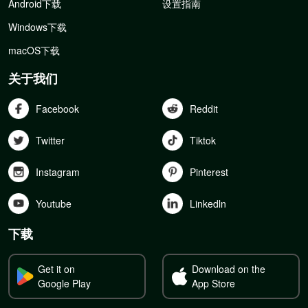
Android下载
设置指南
Windows下载
macOS下载
关于我们
Facebook
Reddit
Twitter
Tiktok
Instagram
Pinterest
Youtube
Linkedln
下载
Get it on
Download on the
Google Play
App Store