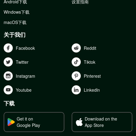
Android下载
设置指南
Windows下载
macOS下载
关于我们
Facebook
Reddit
Twitter
Tiktok
Instagram
Pinterest
Youtube
Linkedln
下载
Get it on
Download on the
Google Play
App Store