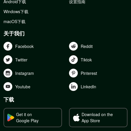
Android下载
设置指南
Windows下载
macOS下载
关于我们
Facebook
Reddit
Twitter
Tiktok
Instagram
Pinterest
Youtube
Linkedln
下载
Get it on
Download on the
Google Play
App Store