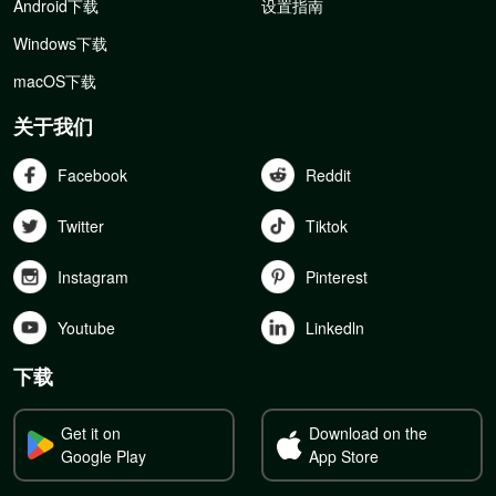
Android下载
设置指南
Windows下载
macOS下载
关于我们
Facebook
Reddit
Twitter
Tiktok
Instagram
Pinterest
Youtube
Linkedln
下载
Get it on
Download on the
Google Play
App Store