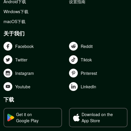
Android下载
设置指南
Windows下载
macOS下载
关于我们
Facebook
Reddit
Twitter
Tiktok
Instagram
Pinterest
Youtube
Linkedln
下载
Get it on
Download on the
Google Play
App Store