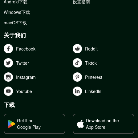
Android下载
设置指南
Windows下载
macOS下载
关于我们
Facebook
Reddit
Twitter
Tiktok
Instagram
Pinterest
Youtube
Linkedln
下载
Get it on
Download on the
Google Play
App Store