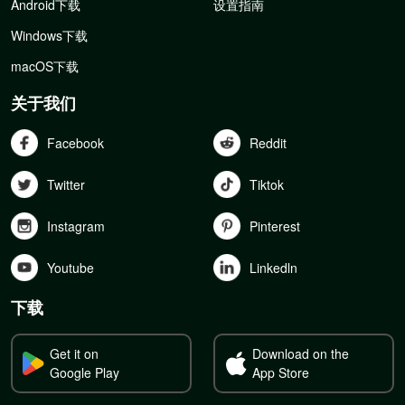
Android下载
设置指南
Windows下载
macOS下载
关于我们
Facebook
Reddit
Twitter
Tiktok
Instagram
Pinterest
Youtube
Linkedln
下载
Get it on
Download on the
Google Play
App Store