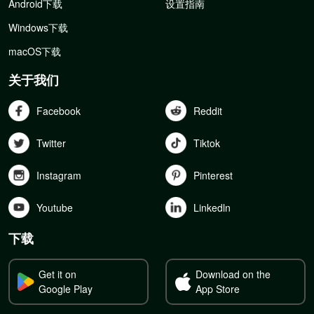
Android下载
设置指南
Windows下载
macOS下载
关于我们
Facebook
Reddit
Twitter
Tiktok
Instagram
Pinterest
Youtube
Linkedln
下载
Get it on
Download on the
Google Play
App Store