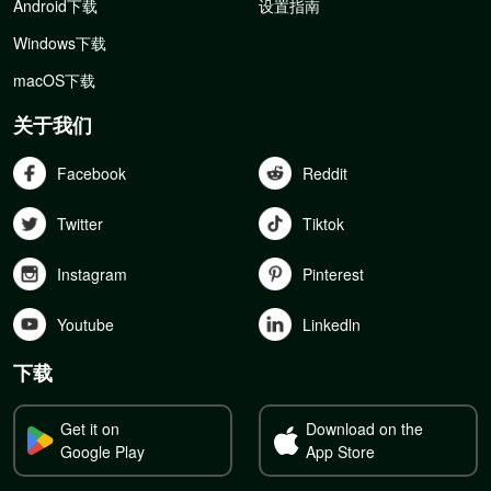
Android下载
设置指南
Windows下载
macOS下载
关于我们
Facebook
Reddit
Twitter
Tiktok
Instagram
Pinterest
Youtube
Linkedln
下载
Get it on
Download on the
Google Play
App Store