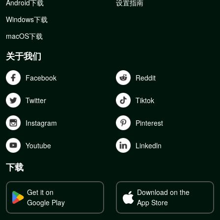
Android下载
设置指南
Windows下载
macOS下载
关于我们
Facebook
Reddit
Twitter
Tiktok
Instagram
Pinterest
Youtube
Linkedln
下载
Get it on
Download on the
Google Play
App Store