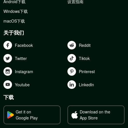
Android下载
设置指南
Windows下载
macOS下载
关于我们
Facebook
Reddit
Twitter
Tiktok
Instagram
Pinterest
Youtube
Linkedln
下载
Get it on
Download on the
Google Play
App Store