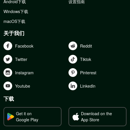
Android下载
设置指南
Windows下载
macOS下载
关于我们
Facebook
Reddit
Twitter
Tiktok
Instagram
Pinterest
Youtube
Linkedln
下载
Get it on
Download on the
Google Play
App Store