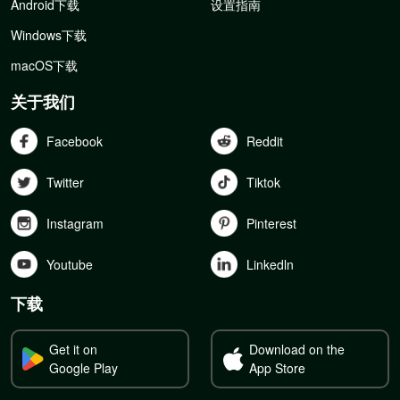
Android下载
设置指南
Windows下载
macOS下载
关于我们
Facebook
Reddit
Twitter
Tiktok
Instagram
Pinterest
Youtube
Linkedln
下载
Get it on
Download on the
Google Play
App Store