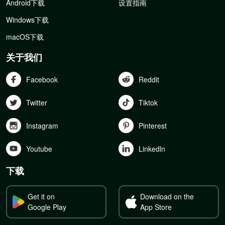
Android下载
设置指南
Windows下载
macOS下载
关于我们
Facebook
Reddit
Twitter
Tiktok
Instagram
Pinterest
Youtube
Linkedln
下载
Get it on
Download on the
Google Play
App Store