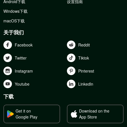
Android下载
设置指南
Windows下载
macOS下载
关于我们
Facebook
Reddit
Twitter
Tiktok
Instagram
Pinterest
Youtube
Linkedln
下载
Get it on
Download on the
Google Play
App Store