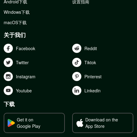
Android下载
设置指南
Windows下载
macOS下载
关于我们
Facebook
Reddit
Twitter
Tiktok
Instagram
Pinterest
Youtube
Linkedln
下载
Get it on
Download on the
Google Play
App Store