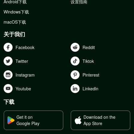
Android下载
设置指南
Windows下载
macOS下载
关于我们
Facebook
Reddit
Twitter
Tiktok
Instagram
Pinterest
Youtube
Linkedln
下载
Get it on
Download on the
Google Play
App Store