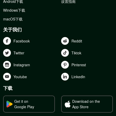
Android下载
设置指南
Windows下载
macOS下载
关于我们
Facebook
Reddit
Twitter
Tiktok
Instagram
Pinterest
Youtube
Linkedln
下载
Get it on
Download on the
Google Play
App Store