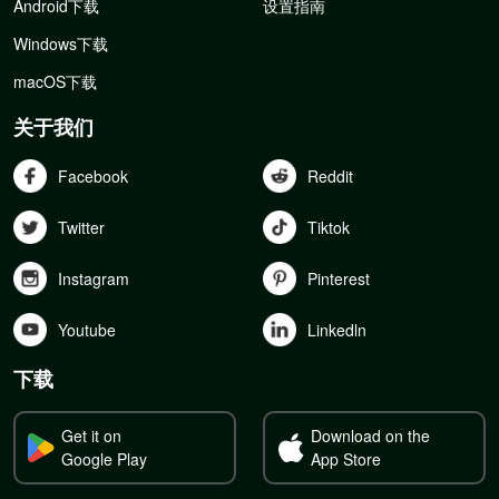
Android下载
设置指南
Windows下载
macOS下载
关于我们
Facebook
Reddit
Twitter
Tiktok
Instagram
Pinterest
Youtube
Linkedln
下载
Get it on
Download on the
Google Play
App Store