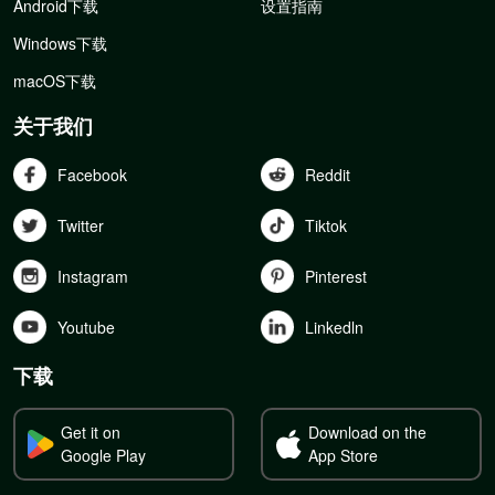
Android下载
设置指南
Windows下载
macOS下载
关于我们
Facebook
Reddit
Twitter
Tiktok
Instagram
Pinterest
Youtube
Linkedln
下载
Get it on
Download on the
Google Play
App Store