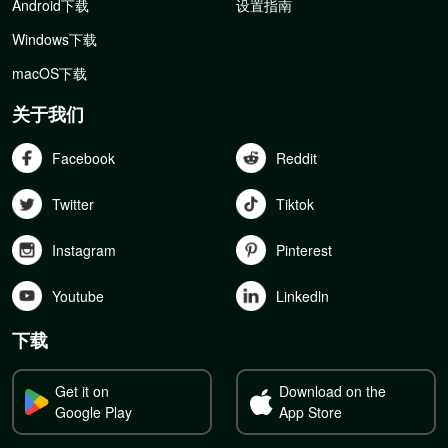
Android下载
设置指南
Windows下载
macOS下载
关于我们
Facebook
Reddit
Twitter
Tiktok
Instagram
Pinterest
Youtube
Linkedln
下载
Get it on
Download on the
Google Play
App Store