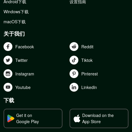
Android下载
设置指南
Windows下载
macOS下载
关于我们
Facebook
Reddit
Twitter
Tiktok
Instagram
Pinterest
Youtube
Linkedln
下载
Get it on
Download on the
Google Play
App Store