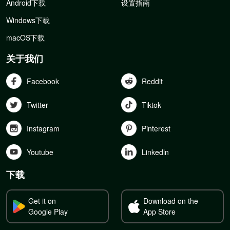
Android下载
设置指南
Windows下载
macOS下载
关于我们
Facebook
Reddit
Twitter
Tiktok
Instagram
Pinterest
Youtube
Linkedln
下载
Get it on
Download on the
Google Play
App Store