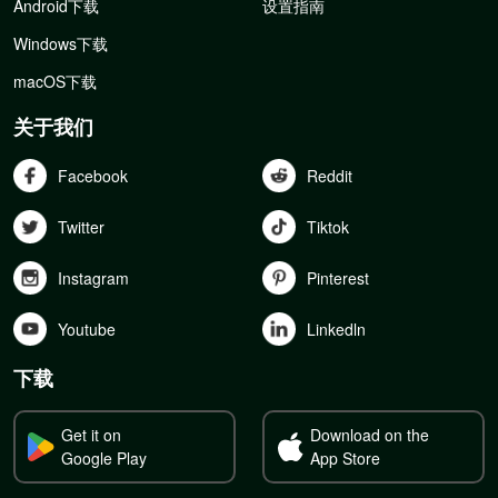
Android下载
设置指南
Windows下载
macOS下载
关于我们
Facebook
Reddit
Twitter
Tiktok
Instagram
Pinterest
Youtube
Linkedln
下载
Get it on
Download on the
Google Play
App Store