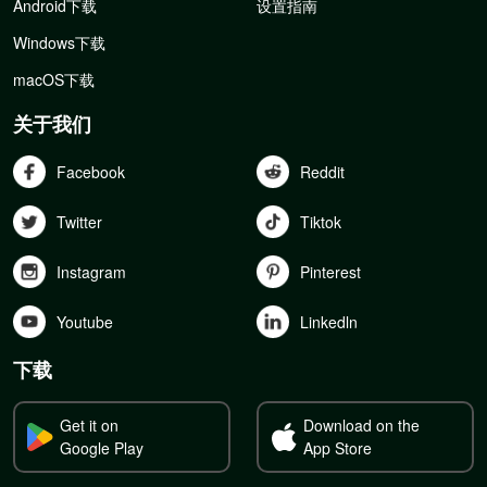
Android下载
设置指南
Windows下载
macOS下载
关于我们
Facebook
Reddit
Twitter
Tiktok
Instagram
Pinterest
Youtube
Linkedln
下载
Get it on
Download on the
Google Play
App Store