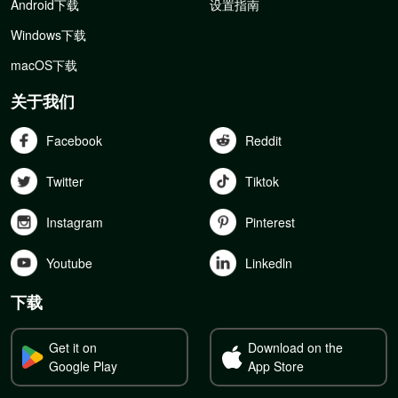
Android下载
设置指南
Windows下载
macOS下载
关于我们
Facebook
Reddit
Twitter
Tiktok
Instagram
Pinterest
Youtube
Linkedln
下载
Get it on
Download on the
Google Play
App Store