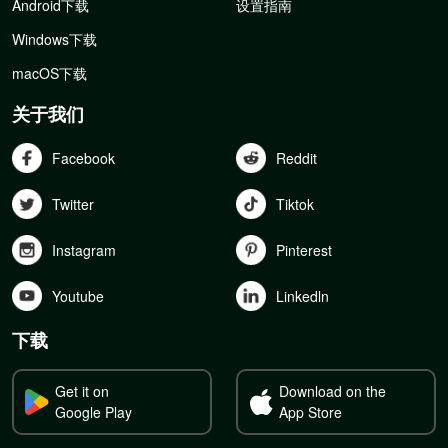
Android下载
设置指南
Windows下载
macOS下载
关于我们
Facebook
Reddit
Twitter
Tiktok
Instagram
Pinterest
Youtube
Linkedln
下载
Get it on
Download on the
Google Play
App Store