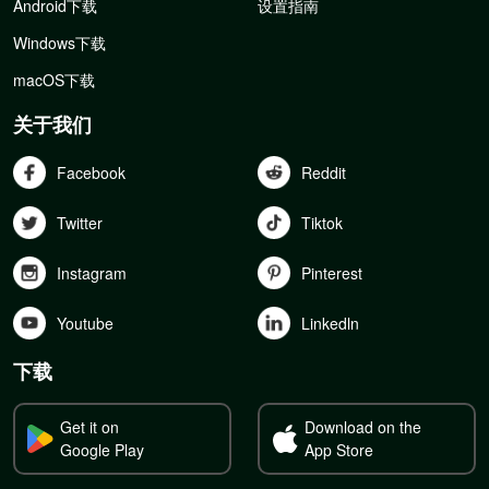
Android下载
设置指南
Windows下载
macOS下载
关于我们
Facebook
Reddit
Twitter
Tiktok
Instagram
Pinterest
Youtube
Linkedln
下载
Get it on
Download on the
Google Play
App Store