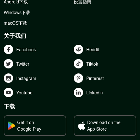
Android下载
设置指南
Windows下载
macOS下载
关于我们
Facebook
Reddit
Twitter
Tiktok
Instagram
Pinterest
Youtube
Linkedln
下载
Get it on
Download on the
Google Play
App Store