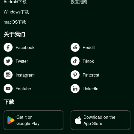
Android下载
设置指南
Windows下载
macOS下载
关于我们
Facebook
Reddit
Twitter
Tiktok
Instagram
Pinterest
Youtube
Linkedln
下载
Get it on
Download on the
Google Play
App Store