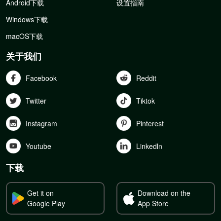
Android下载
设置指南
Windows下载
macOS下载
关于我们
Facebook
Reddit
Twitter
Tiktok
Instagram
Pinterest
Youtube
Linkedln
下载
Get it on
Download on the
Google Play
App Store