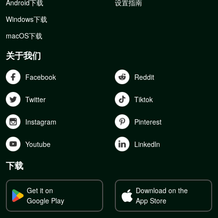
Android下载
设置指南
Windows下载
macOS下载
关于我们
Facebook
Reddit
Twitter
Tiktok
Instagram
Pinterest
Youtube
Linkedln
下载
Get it on
Download on the
Google Play
App Store