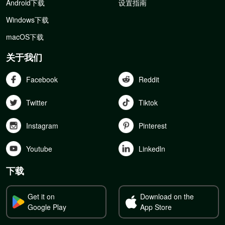
Android下载
设置指南
Windows下载
macOS下载
关于我们
Facebook
Reddit
Twitter
Tiktok
Instagram
Pinterest
Youtube
Linkedln
下载
Get it on
Download on the
Google Play
App Store